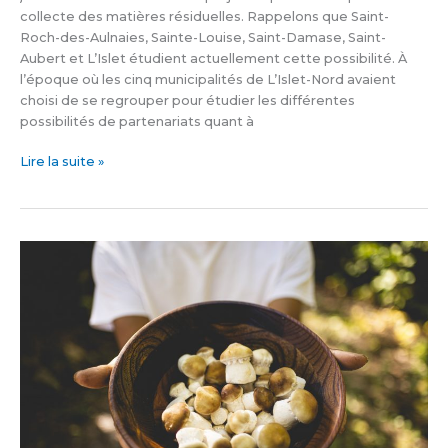
collecte des matières résiduelles. Rappelons que Saint-
Roch-des-Aulnaies, Sainte-Louise, Saint-Damase, Saint-
Aubert et L’Islet étudient actuellement cette possibilité. À
l’époque où les cinq municipalités de L’Islet-Nord avaient
choisi de se regrouper pour étudier les différentes
possibilités de partenariats quant à
Lire la suite »
Du
financement
pour
les
projets
innovants
dans
les
secteurs
mycologique