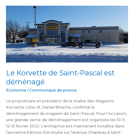
Le
Korvette
de
Saint-
Pascal
est
déménagé
Le Korvette de Saint-Pascal est
déménagé
Économie
/
Communiqué de presse
Le propriétaire et président de la chaîne des Magasins
Korvette Ltée, M. Daniel Binette, confirme le
déménagement du magasin de Saint-Pascal. Pour l’occasion,
une grande vente de déménagement est organisée les 10-11-
12-13 février 2022. L’entreprise est maintenant installée dans
l’ancienne bâtisse IGA située sur l’avenue Chapleau à Saint-