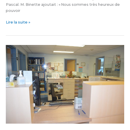
Pascal. M. Binette ajoutait : « Nous sommes très heureux de
pouvoir
Lire la suite »
Le
dossier
patient
électronique
du
Kamouraska
sera
étendu
à
l’ensemble
du
Bas-
Saint-
Laurent