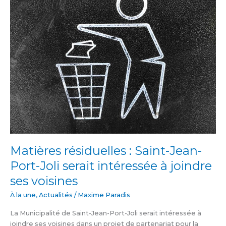
:
Saint-
Jean-
Port-
Joli
serait
intéressée
à
joindre
ses
voisines
Matières résiduelles : Saint-Jean-
Port-Joli serait intéressée à joindre
ses voisines
À la une
,
Actualités
/
Maxime Paradis
La Municipalité de Saint-Jean-Port-Joli serait intéressée à
joindre ses voisines dans un projet de partenariat pour la