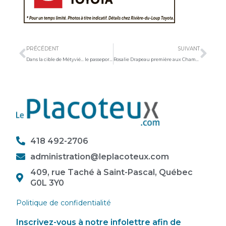
Précédent
Sui
PRÉCÉDENT
SUIVANT
Dans la cible de Métyvié… le passeport vaccinal demandé dès l’automne
Rosalie Drapeau première aux Championnats québécois d’athlétisme
418 492-2706
administration@leplacoteux.com
409, rue Taché à Saint-Pascal, Québec
G0L 3Y0
Politique de confidentialité
Inscrivez-vous à notre infolettre afin de