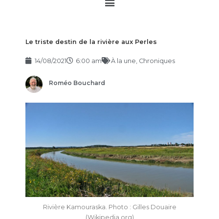
Main
Menu
Le triste destin de la rivière aux Perles
14/08/2021
6:00 am
À la une
,
Chroniques
Roméo Bouchard
Rivière Kamouraska. Photo : Gilles Douaire
(Wikipedia.org)