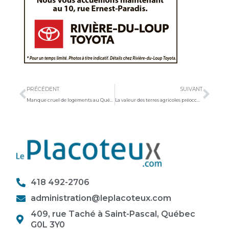
Précédent
Sui
PRÉCÉDENT
SUIVANT
Manque cruel de logements au Québec : « Le gouvernement doit agir immédiatement! »
La valeur des terres agricoles préoccupe l’ARABSL
418 492-2706
administration@leplacoteux.com
409, rue Taché à Saint-Pascal, Québec
G0L 3Y0