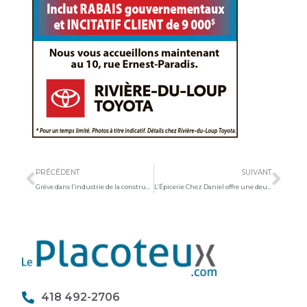
Précédent
Sui
PRÉCÉDENT
SUIVANT
Grève dans l’industrie de la construction : la Chambre de commerce préoccupée
L’Épicerie Chez Daniel offre une deuxième vie aux sacs de plastique
418 492-2706