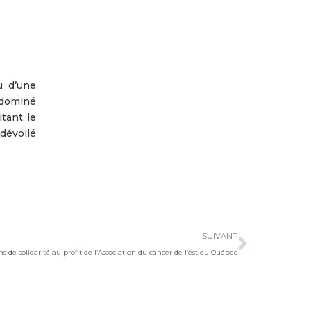
u d’une
t dominé
tant le
dévoilé
Suivan
SUIVANT
ans de solidarité au profit de l’Association du cancer de l’est du Québec