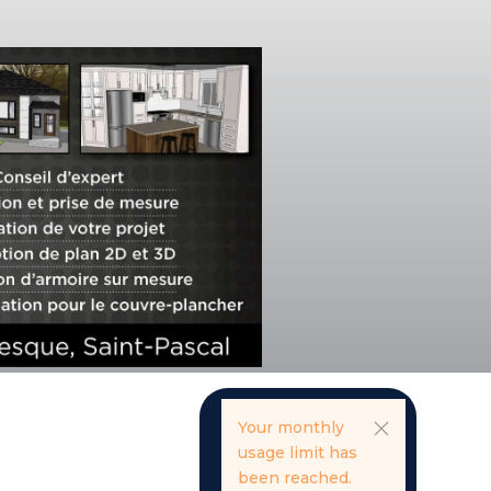
Your monthly
usage limit has
been reached.