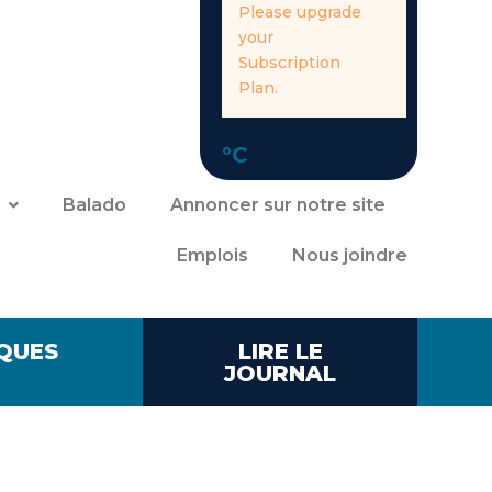
Please upgrade
your
Subscription
Plan.
°C
Balado
Annoncer sur notre site
Emplois
Nous joindre
QUES
LIRE LE
JOURNAL