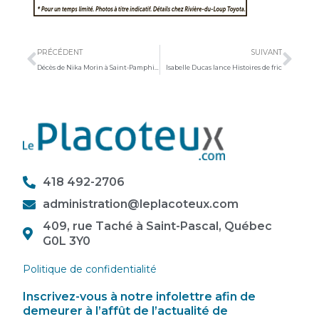
Précédent
Sui
PRÉCÉDENT
SUIVANT
Décès de Nika Morin à Saint-Pamphile : Gimi Pelletier plaide coupable
Isabelle Ducas lance Histoires de fric
418 492-2706
administration@leplacoteux.com
409, rue Taché à Saint-Pascal, Québec
G0L 3Y0
Politique de confidentialité
Inscrivez-vous à notre infolettre afin de
demeurer à l’affût de l’actualité de