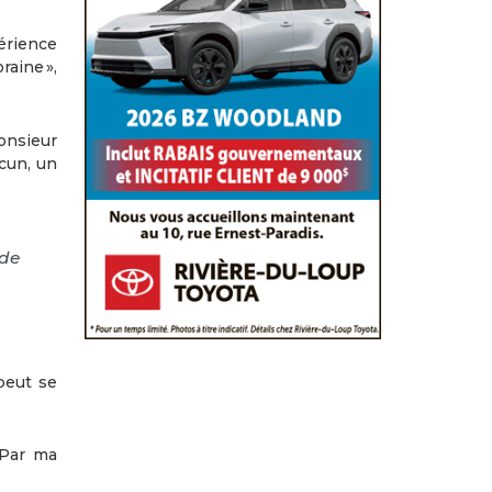
érience
aine »,
onsieur
acun, un
 de
peut se
 Par ma