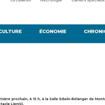
Circulaires
Nécrologie
Cahiers spéciaux
CULTURE
ÉCONOMIE
CHRONI
tobre prochain, à 15 h, à la Salle Edwin-Bélanger de Mon
tacle Lien(s).