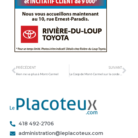
Précédent
Sui
PRÉCÉDENT
SUIVANT
Rien ne va plus à Mont-Carmel
La Coop de Mont-Carmel sur la corde raide
418 492-2706
administration@leplacoteux.com