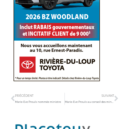
Précédent
Sui
PRÉCÉDENT
SUIVANT
Marie-Eve Proulx nommée ministre
Marie-Eve Proulx au conseil des ministres?