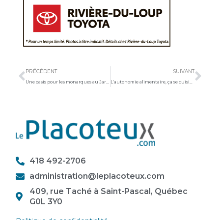
Précédent
Sui
PRÉCÉDENT
SUIVANT
Une oasis pour les monarques au Jardin floral de La Pocatière
L’autonomie alimentaire, ça se cuisine
418 492-2706
administration@leplacoteux.com
409, rue Taché à Saint-Pascal, Québec
G0L 3Y0