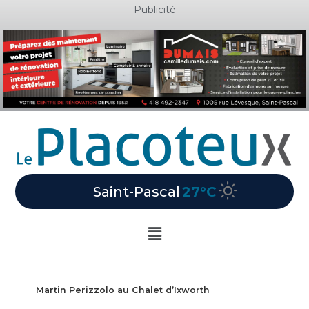
Aller
Publicité
au
contenu
Saint-Pascal
27°C
Main
Menu
Martin Perizzolo au Chalet d’Ixworth