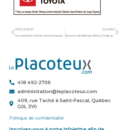
Précédent
Sui
PRÉCÉDENT
SUIVANT
Un automne riche en rencontres pour le Cégep de La Pocatière
Souvenir de Noël par Nancy Dubé, préfète élue du Kamouraska
418 492-2706
administration@leplacoteux.com
409, rue Taché à Saint-Pascal, Québec
G0L 3Y0
Politique de confidentialité
Inscrivez-vous à notre infolettre afin de