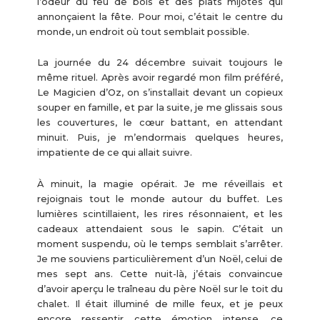
l’odeur du feu de bois et des plats mijotés qui
annonçaient la fête. Pour moi, c’était le centre du
monde, un endroit où tout semblait possible.
La journée du 24 décembre suivait toujours le
même rituel. Après avoir regardé mon film préféré,
Le Magicien d’Oz, on s’installait devant un copieux
souper en famille, et par la suite, je me glissais sous
les couvertures, le cœur battant, en attendant
minuit. Puis, je m’endormais quelques heures,
impatiente de ce qui allait suivre.
À minuit, la magie opérait. Je me réveillais et
rejoignais tout le monde autour du buffet. Les
lumières scintillaient, les rires résonnaient, et les
cadeaux attendaient sous le sapin. C’était un
moment suspendu, où le temps semblait s’arrêter.
Je me souviens particulièrement d’un Noël, celui de
mes sept ans. Cette nuit-là, j’étais convaincue
d’avoir aperçu le traîneau du père Noël sur le toit du
chalet. Il était illuminé de mille feux, et je peux
encore ressentir cette émotion intense, ce