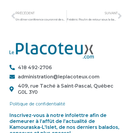
Précédent
Sui
PRÉCÉDENT
SUIVANT
Un dîner-conférence couronné de succès avec Régis Labeaume
Frédéric Poulin de retour sous la bannière conservatrice dans Côte-du-Sud
418 492-2706
administration@leplacoteux.com
409, rue Taché à Saint-Pascal, Québec
G0L 3Y0
Politique de confidentialité
Inscrivez-vous à notre infolettre afin de
demeurer à l’affût de l’actualité de
Kamouraska-L’Islet, de nos derniers balados,