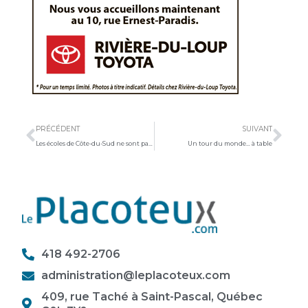
Précédent
Sui
PRÉCÉDENT
SUIVANT
Les écoles de Côte-du-Sud ne sont pas épargnées
Un tour du monde… à table
418 492-2706
administration@leplacoteux.com
409, rue Taché à Saint-Pascal, Québec