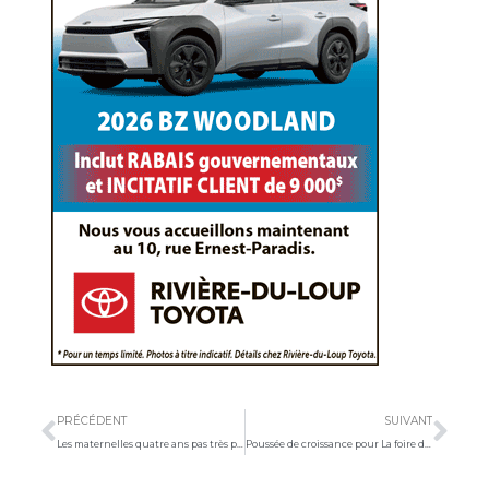
Précédent
Sui
PRÉCÉDENT
SUIVANT
Les maternelles quatre ans pas très populaires dans la région
Poussée de croissance pour La foire de l’emploi au Kamouraska