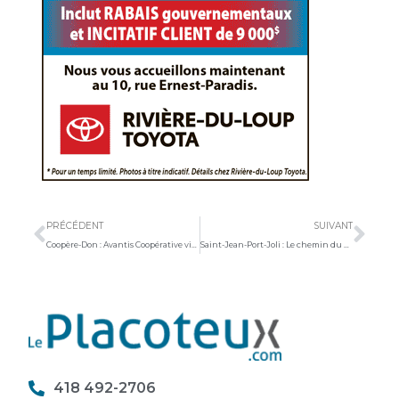
Précédent
Sui
PRÉCÉDENT
SUIVANT
Coopère-Don : Avantis Coopérative vise 50 000 $
Saint-Jean-Port-Joli : Le chemin du Roy Est sera bientôt un sens unique
418 492-2706