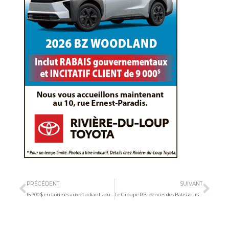
Précédent
Sui
PRÉCÉDENT
SUIVANT
15 700 $ en bourses aux étudiants du Cégep de La Pocatière
Le Groupe Résidences des Bâtisseurs s’établit à La Pocatière