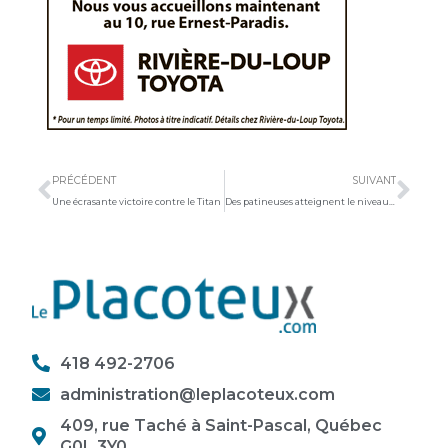
Précédent
Sui
PRÉCÉDENT
SUIVANT
Une écrasante victoire contre le Titan
Des patineuses atteignent le niveau or en danse
418 492-2706
administration@leplacoteux.com
409, rue Taché à Saint-Pascal, Québec
G0L 3Y0