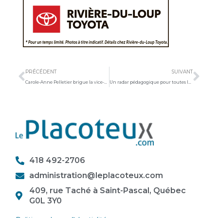
Précédent
Sui
PRÉCÉDENT
SUIVANT
Carole-Anne Pelletier brigue la vice-présidence de la Relève de la CAQ
Un radar pédagogique pour toutes les municipalités du Kamouraska
418 492-2706
administration@leplacoteux.com
409, rue Taché à Saint-Pascal, Québec
G0L 3Y0