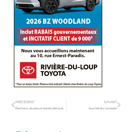
Précédent
Sui
PRÉCÉDENT
SUIVANT
Élections : plusieurs maires réélus dans L’Islet
Journée du Lionisme