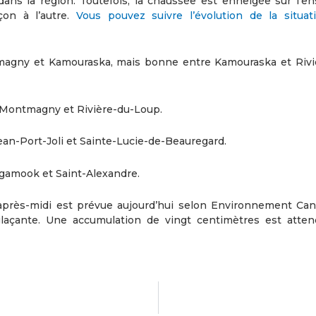
ans la région. Toutefois, la chaussée est enneigée sur l’e
nçon à l’autre.
Vous pouvez suivre l’évolution de la situat
ontmagny et Kamouraska, mais bonne entre Kamouraska et Rivi
re Montmagny et Rivière-du-Loup.
-Jean-Port-Joli et Sainte-Lucie-de-Beauregard.
négamook et Saint-Alexandre.
 après-midi est prévue aujourd’hui selon Environnement Can
glaçante. Une accumulation de vingt centimètres est atte