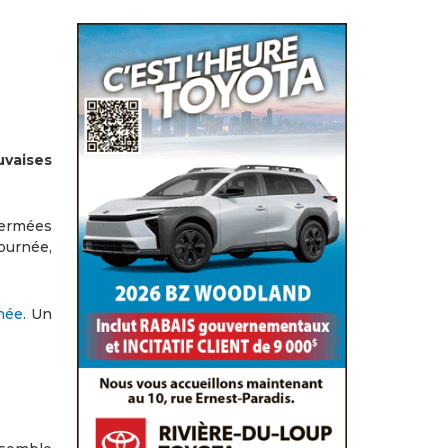
uvaises
 fermées
ournée,
née
. Un