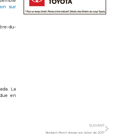
nsemble
ion sur
ère-du-
ada. La
ndue en
Suivan
SUIVANT
Norbert Morin dresse son bilan de 2017