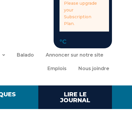
Please upgrade
your
Subscription
Plan.
°C
Balado
Annoncer sur notre site
Emplois
Nous joindre
QUES
LIRE LE
JOURNAL