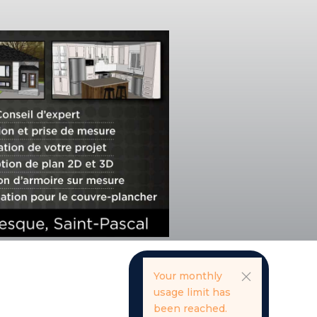
Your monthly
usage limit has
been reached.