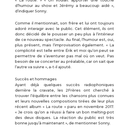
« La route. » « On voulait apporter une touche
d’humour au show et Jérémy a beaucoup aidé »,
d’indiquer Sonny.
Comme il mentionnait, son frère et lui ont toujours
adoré interagir avec le public. Cet élément, ils ont
donc décidé de le pousser un peu plus à l’intérieur
de ce nouveau spectacle. Au final, l’humour est, oui,
plus présent, mais l’improvisation également. « La
complicité est telle entre Érik et moi qu’on peut se
permettre de s’aventurer pas mal où on veut. Pas
besoin de se concerter au préalable, car on sait que
l’autre va suivre », a-t-il ajouté.
Succès et hommages
Ayant déjà quelques succès radiophoniques
derrière la cravate, les 2Frères ont cherché à
trouver l’équilibre entre les chansons plus connues
et leurs nouvelles compositions tirées de leur plus
récent album « La route » paru en novembre 2017.
« Je crois qu’on a réussi à faire un bon melting-pot
des deux disques. La réaction du public est très
bonne jusqu’à maintenant », de mentionner Sonny.