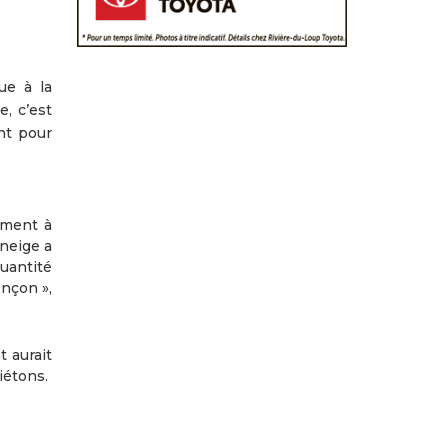
ue à la
, c’est
nt pour
rment à
 neige a
quantité
onçon »,
 aurait
iétons.
Suivan