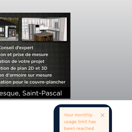
Your monthly
usage limit has
been reached.