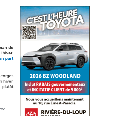
aman de
’hiver.
n part
Georges
n hiver.
 plutôt
yer