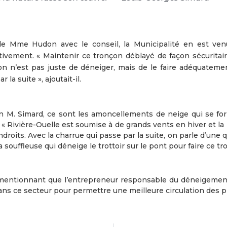
de Mme Hudon avec le conseil, la Municipalité en est ven
tivement. « Maintenir ce tronçon déblayé de façon sécuritaire
on n’est pas juste de déneiger, mais de le faire adéquateme
la suite », ajoutait-il.
elon M. Simard, ce sont les amoncellements de neige qui se fo
. « Rivière-Ouelle est soumise à de grands vents en hiver et la
roits. Avec la charrue qui passe par la suite, on parle d’une 
 souffleuse qui déneige le trottoir sur le pont pour faire ce tr
 mentionnant que l’entrepreneur responsable du déneigement
e dans ce secteur pour permettre une meilleure circulation des p