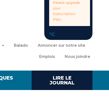
Please upgrade
your
Subscription
Plan.
°C
Balado
Annoncer sur notre site
Emplois
Nous joindre
QUES
LIRE LE
JOURNAL