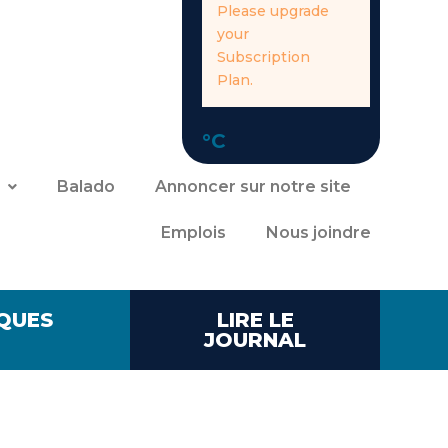
Please upgrade
your
Subscription
Plan.
°C
Balado
Annoncer sur notre site
Emplois
Nous joindre
QUES
LIRE LE
JOURNAL