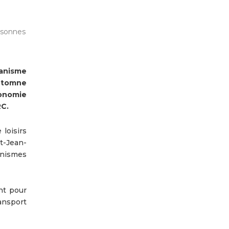
ersonnes
ganisme
automne
tonomie
RC.
 loisirs
t-Jean-
anismes
nt pour
ansport