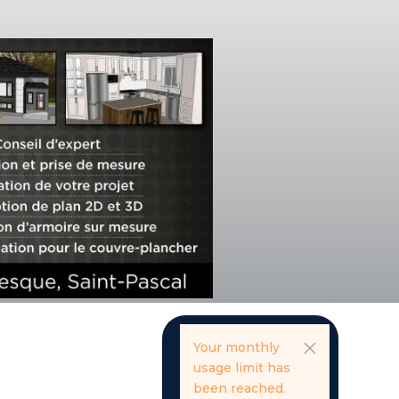
Your monthly
usage limit has
been reached.