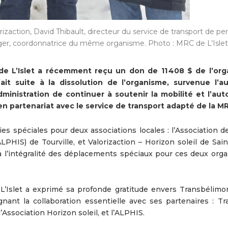
zaction, David Thibault, directeur du service de transport de p
nger, coordonnatrice du même organisme. Photo : MRC de L’Islet
de L’Islet a récemment reçu un don de 11 408 $ de l’or
t suite à la dissolution de l’organisme, survenue l’
administration de continuer à soutenir la mobilité et l’au
n partenariat avec le service de transport adapté de la M
es spéciales pour deux associations locales : l’Association de
PHIS) de Tourville, et Valorizaction – Horizon soleil de Sain
ira l’intégralité des déplacements spéciaux pour ces deux org
L’Islet a exprimé sa profonde gratitude envers Transbélimo
ignant la collaboration essentielle avec ses partenaires : Tr
 l’Association Horizon soleil, et l’ALPHIS.