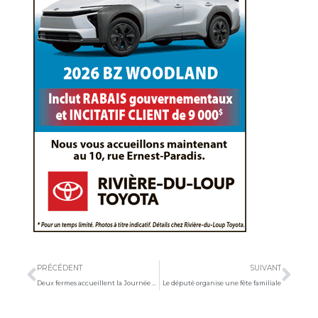
Précédent
Sui
PRÉCÉDENT
SUIVANT
Deux fermes accueillent la Journée à foin
Le député organise une fête familiale