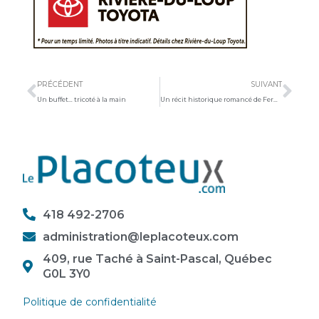
Précédent
Sui
PRÉCÉDENT
SUIVANT
Un buffet… tricoté à la main
Un récit historique romancé de Fernand Robichaud
418 492-2706
administration@leplacoteux.com
409, rue Taché à Saint-Pascal, Québec
G0L 3Y0
Politique de confidentialité