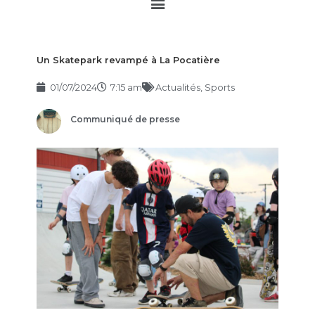
Main
Menu
Un Skatepark revampé à La Pocatière
01/07/2024
7:15 am
Actualités
,
Sports
Communiqué de presse