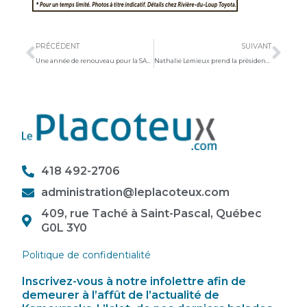
Précédent
Sui
PRÉCÉDENT
SUIVANT
Une année de renouveau pour la SADC du Kamouraska
Nathalie Lemieux prend la présidence de la TCBBSL
418 492-2706
administration@leplacoteux.com
409, rue Taché à Saint-Pascal, Québec
G0L 3Y0
Politique de confidentialité
Inscrivez-vous à notre infolettre afin de
demeurer à l’affût de l’actualité de