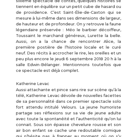
sixième spectacle de contes, quelques histoires se
tiennent en équilibre sur un petit cube de hasard ou
de providence. C’est Saint-Élie-de-Caxton qui se
mesure à lui-même dans ses dimensions de largeur,
de hauteur et de profondeur. On y retrouve la faune
légendaire préservée : Méo le barbier décoiffeur,
Toussaint le marchand généreux, Lurette la belle.
Aussi, on a la chance de rencontrer Alice, la
première postière de l’histoire locale et le curé
neuf. Des récits à accrocher le rire, les oreilles et un
peu plus encore le jeudi 6 septembre 2018 20 h à la
salle Edwin-Bélanger. Mentionnons toutefois que
ce spectacle est déjà complet.
Katherine Levac
Aussi attachante et pince sans rire sur scène qu’à la
télé, Katherine Levac dévoile de nouvelles facettes
de sa personnalité dans ce premier spectacle solo
fort attendu intitulé Velours. La jeune humoriste
partage ses réflexions sur sa vie de jeune adulte
avec toute la spontanéité et l’authenticité qu’on lui
connait. Sous son épaisse chevelure rousse et son
air bon enfant se cache une redoutable comique
qui n’hésite pas à frapper au moment où on s’y