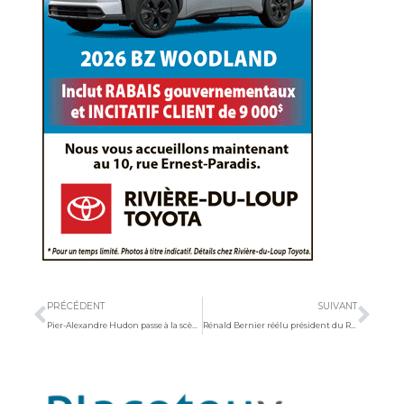
Précédent
Sui
PRÉCÉDENT
SUIVANT
Pier-Alexandre Hudon passe à la scène internationale
Rénald Bernier réélu président du RESAM