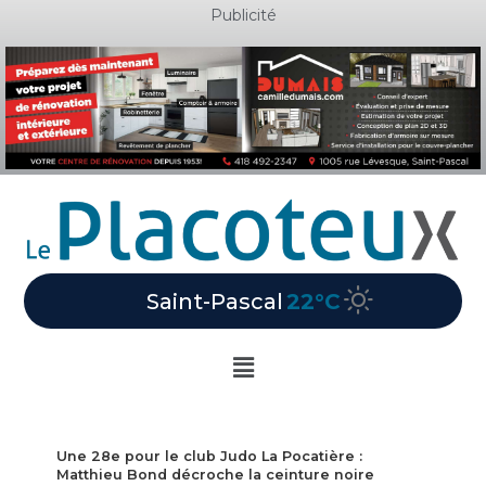
Aller
Publicité
au
contenu
Saint-Pascal
22°C
Main
Menu
Une 28e pour le club Judo La Pocatière :
Matthieu Bond décroche la ceinture noire