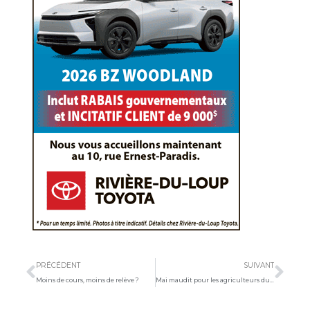
Précédent
Sui
PRÉCÉDENT
SUIVANT
Moins de cours, moins de relève ?
Mai maudit pour les agriculteurs du Bas-Saint-Laurent