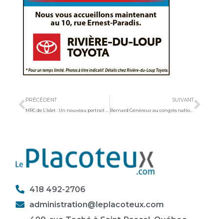
Précédent
Sui
PRÉCÉDENT
SUIVANT
MRC de L’Islet : Un nouveau portrait de l’offre alimentaire dévoilé
Bernard Généreux au congrès national du Parti conservateur
418 492-2706
administration@leplacoteux.com