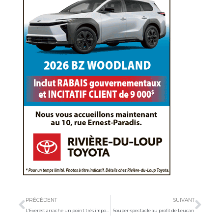
Précédent
Sui
PRÉCÉDENT
SUIVANT
L’Everest arrache un point très important
Souper-spectacle au profit de Leucan