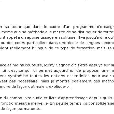
iliser sa technique dans le cadre d’un programme d’ensei
ut de même que sa méthode a le mérite de se distinguer de toute
t appel à un apprentissage en solitaire. Il va jusqu’à dire qu’
 ou des cours particuliers dans une école de langues second
vient réellement bilingue de ce type de formation, mais se
ace et moins coûteuse, Rusty Gagnon dit s’être appuyé sur sa
 lui, c’est ce qui lui permet aujourd’hui de proposer une 
ment synthétisé toutes les notions essentielles pour avoir
 n’est pas nécessaire, mais je montre également des méth
moire de façon optimale », explique-t-il.
tion du combo livre audio et livre d’apprentissage depuis qu’ils
onctionnerait à merveille. En peu de temps, ils consolideraie
s de façon permanente.