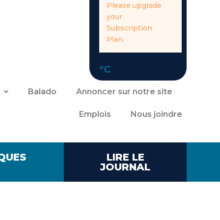
Please upgrade
your
Subscription
Plan.
°C
Balado
Annoncer sur notre site
Emplois
Nous joindre
QUES
LIRE LE
JOURNAL