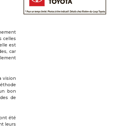
gnement
s celles
elle est
es, car
ulement
 vision
méthode
 un bon
odes de
 ont été
nt leurs