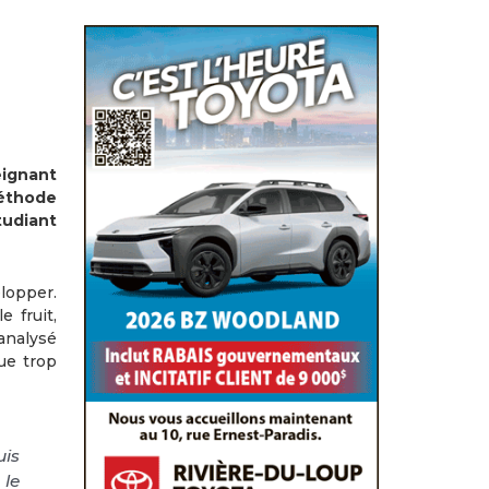
eignant
éthode
tudiant
lopper.
e fruit,
analysé
ue trop
uis
 le