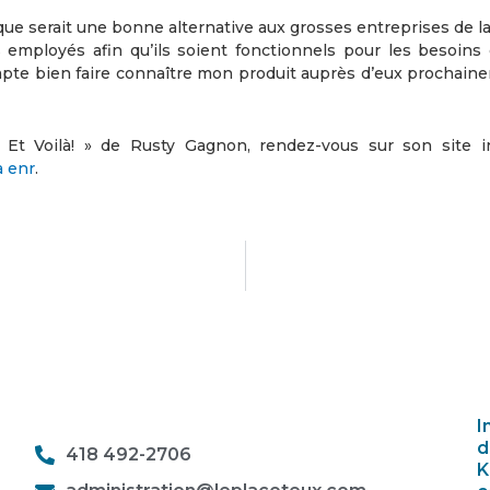
hnique serait une bonne alternative aux grosses entreprises de l
s employés afin qu’ils soient fonctionnels pour les besoins 
 compte bien faire connaître mon produit auprès d’eux prochain
Et Voilà! » de Rusty Gagnon, rendez-vous sur son site i
à enr
.
I
d
418 492-2706
K