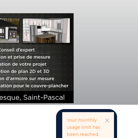
Your monthly
usage limit has
been reached.