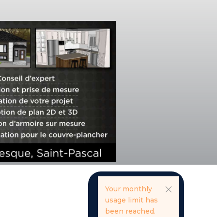
Your monthly
usage limit has
been reached.