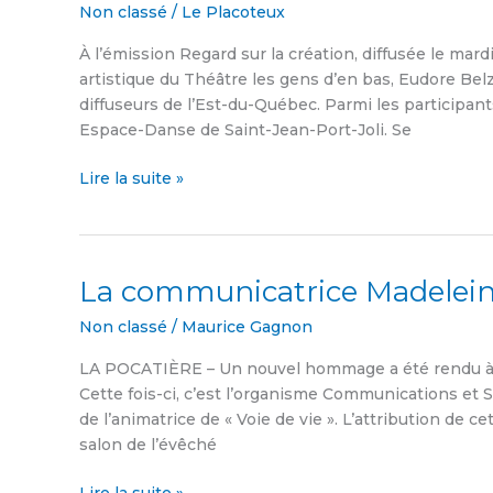
Non classé
/
Le Placoteux
la
création
À l’émission Regard sur la création, diffusée le mard
artistique du Théâtre les gens d’en bas, Eudore Bel
diffuseurs de l’Est-du-Québec. Parmi les participant
Espace-Danse de Saint-Jean-Port-Joli. Se
Lire la suite »
La communicatrice Madelein
La
communicatrice
Non classé
/
Maurice Gagnon
Madeleine
B.
LA POCATIÈRE – Un nouvel hommage a été rendu à 
LeBlanc
Cette fois-ci, c’est l’organisme Communications et
honorée
de l’animatrice de « Voie de vie ». L’attribution de ce
salon de l’évêché