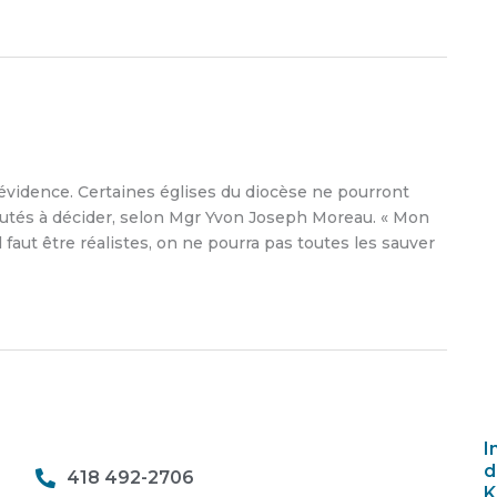
’évidence. Certaines églises du diocèse ne pourront
utés à décider, selon Mgr Yvon Joseph Moreau. « Mon
l faut être réalistes, on ne pourra pas toutes les sauver
I
d
418 492-2706
K