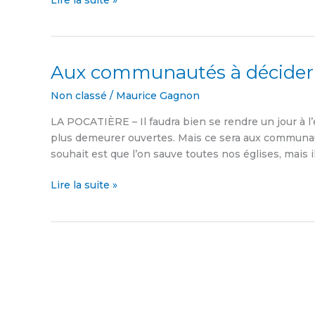
Lire la suite »
Aux communautés à décider
Aux
communautés
Non classé
/
Maurice Gagnon
à
décider
LA POCATIÈRE – Il faudra bien se rendre un jour à l
plus demeurer ouvertes. Mais ce sera aux communa
souhait est que l’on sauve toutes nos églises, mais i
Lire la suite »