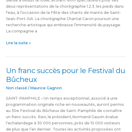
danse a séduit la foule, attirant 1600 spectateurs pour ses
deux représentations de la chorégraphie 1.2.3. les pieds dans
l’eau, à l’occasion de la Fête des chants de marins de Saint-
Jean-Port-Joli. La chorégraphe Chantal Caron poursuit une
recherche artistique qui embrasse l’immensité du paysage.
La compagnie a
Lire la suite »
Un franc succès pour le Festival du
Un
franc
Bûcheux
succès
pour
Non classé
/
Maurice Gagnon
le
SAINT-PAMPHILE – Un temps exceptionnel, associé à une
Festival
programmation originale riche en nouveautés, auront permis
du
au 30e Festival du Bûcheux de Saint-Pamphile de connaître
Bûcheux
un franc succès. Ravi, le président,Normand Gauvin évalue
l’achalandage à 30 000 personnes, près de 10 000 visiteurs
de plus que l’an dernier. Toutes les activités proposées ont