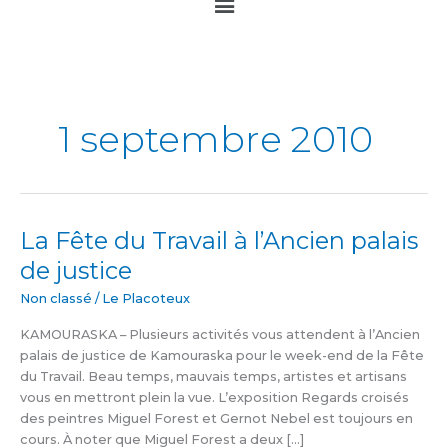
Main
Menu
1 septembre 2010
La Fête du Travail à l’Ancien palais
La
Fête
de justice
du
Travail
Non classé
/
Le Placoteux
à
KAMOURASKA – Plusieurs activités vous attendent à l’Ancien
l’Ancien
palais de justice de Kamouraska pour le week-end de la Fête
palais
du Travail. Beau temps, mauvais temps, artistes et artisans
de
vous en mettront plein la vue. L’exposition Regards croisés
justice
des peintres Miguel Forest et Gernot Nebel est toujours en
cours. À noter que Miguel Forest a deux […]