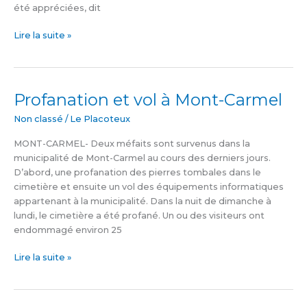
été appréciées, dit
Lire la suite »
Profanation et vol à Mont-Carmel
Profanation
et
Non classé
/
Le Placoteux
vol
à
MONT-CARMEL- Deux méfaits sont survenus dans la
Mont-
municipalité de Mont-Carmel au cours des derniers jours.
Carmel
D’abord, une profanation des pierres tombales dans le
cimetière et ensuite un vol des équipements informatiques
appartenant à la municipalité. Dans la nuit de dimanche à
lundi, le cimetière a été profané. Un ou des visiteurs ont
endommagé environ 25
Lire la suite »