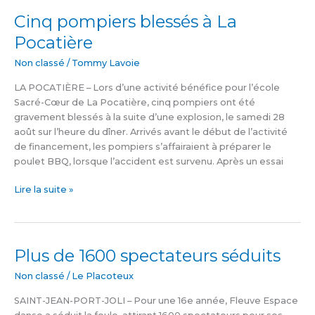
Cinq pompiers blessés à La
Cinq
pompiers
Pocatière
blessés
à
Non classé
/
Tommy Lavoie
La
LA POCATIÈRE – Lors d’une activité bénéfice pour l’école
Pocatière
Sacré-Cœur de La Pocatière, cinq pompiers ont été
gravement blessés à la suite d’une explosion, le samedi 28
août sur l’heure du dîner. Arrivés avant le début de l’activité
de financement, les pompiers s’affairaient à préparer le
poulet BBQ, lorsque l’accident est survenu. Après un essai
Lire la suite »
Plus de 1600 spectateurs séduits
Plus
de
Non classé
/
Le Placoteux
1600
spectateurs
SAINT-JEAN-PORT-JOLI – Pour une 16e année, Fleuve Espace
séduits