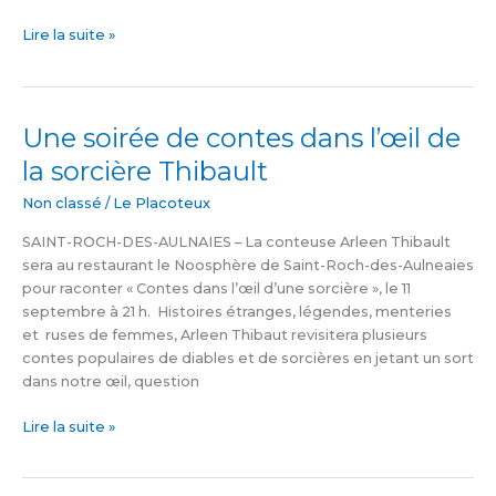
Lire la suite »
Une soirée de contes dans l’œil de
Une
soirée
la sorcière Thibault
de
contes
Non classé
/
Le Placoteux
dans
SAINT-ROCH-DES-AULNAIES – La conteuse Arleen Thibault
l’œil
sera au restaurant le Noosphère de Saint-Roch-des-Aulneaies
de
pour raconter « Contes dans l’œil d’une sorcière », le 11
la
septembre à 21 h. Histoires étranges, légendes, menteries
sorcière
et ruses de femmes, Arleen Thibaut revisitera plusieurs
Thibault
contes populaires de diables et de sorcières en jetant un sort
dans notre œil, question
Lire la suite »