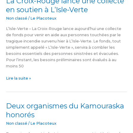
La Croix-Rouge lance une collecte
Croix-
en soutien à L’Isle-Verte
Rouge
lance
Non classé
/
Le Placoteux
une
L’Isle-Verte – La Croix-Rouge lance aujourd’hui une collecte
collecte
de fonds pour venir en aide aux personnes touchées par le
en
tragique incendie survenu hier à L’Isle-Verte. Le fonds, tout
soutien
simplement appelé « L’Isle-Verte », servira à combler les
à
besoins essentiels des personnes sinistrées et évacuées.
L’Isle-
Pour l’instant, les besoins préliminaires sont évalués à au
Verte
moins 50
Lire la suite »
Deux organismes du Kamouraska
Deux
organismes
honorés
du
Kamouraska
Non classé
/
Le Placoteux
honorés