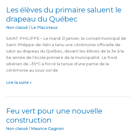
Les élèves du primaire saluent le
Les
élèves
drapeau du Québec
du
primaire
Non classé
/
Le Placoteux
saluent
SAINT-PHILIPPE – Le mardi 21 janvier, le conseil municipal de
le
Saint-Philippe-de-Néri a tenu une cérémonie officielle de
drapeau
salut au drapeau du Québec, devant les élèves de la 3e à la
du
6e année de l’école primaire de la municipalité. Le froid
Québec
sibérien de –35°C a forcé la tenue d’une partie de la
cérémonie au sous-sol de
Lire la suite »
Feu vert pour une nouvelle
Feu
vert
construction
pour
une
Non classé
/
Maurice Gagnon
nouvelle