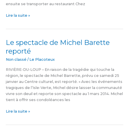
ensuite se transporter au restaurant Chez
Lire la suite »
Le spectacle de Michel Barette
Le
spectacle
reporté
de
Michel
Non classé
/
Le Placoteux
Barette
RIVIÈRE-DU-LOUP – En raison de la tragédie qui touche la
reporté
région, le spectacle de Michel Barrette, prévu ce samedi 25
janvier au Centre culturel, est reporté. « Avec les événements
tragiques de l’Isle-Verte, Michel désire laisser la communauté
vivre son deuil et reporte son spectacle au 1 mars 2014. Michel
tient à offrir ses condoléances les
Lire la suite »