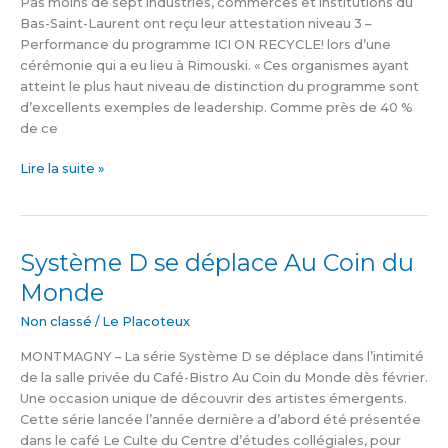
Pas moins de sept industries, commerces et institutions du
Bas-Saint-Laurent ont reçu leur attestation niveau 3 –
Performance du programme ICI ON RECYCLE! lors d’une
cérémonie qui a eu lieu à Rimouski. « Ces organismes ayant
atteint le plus haut niveau de distinction du programme sont
d’excellents exemples de leadership. Comme près de 40 %
de ce
Lire la suite »
Système D se déplace Au Coin du
Système
D
Monde
se
déplace
Non classé
/
Le Placoteux
Au
MONTMAGNY – La série Système D se déplace dans l’intimité
Coin
de la salle privée du Café-Bistro Au Coin du Monde dès février.
du
Une occasion unique de découvrir des artistes émergents.
Monde
Cette série lancée l’année dernière a d’abord été présentée
dans le café Le Culte du Centre d’études collégiales, pour