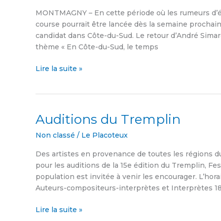
pour
MONTMAGNY – En cette période où les rumeurs d’éle
le
course pourrait être lancée dès la semaine prochain
parti
candidat dans Côte-du-Sud. Le retour d’André Simard
québécois
thème « En Côte-du-Sud, le temps
dans
Côte-
Lire la suite »
du-
Sud
Auditions du Tremplin
Auditions
du
Non classé
/
Le Placoteux
Tremplin
Des artistes en provenance de toutes les régions 
pour les auditions de la 15e édition du Tremplin, Fe
population est invitée à venir les encourager. L’hora
Auteurs-compositeurs-interprètes et Interprètes 1
Lire la suite »