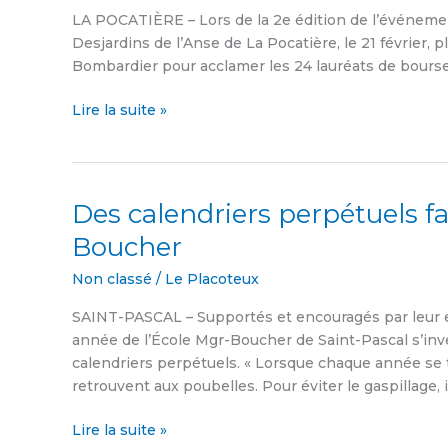
bourse
LA POCATIÈRE – Lors de la 2e édition de l’événemen
2014
Desjardins de l’Anse de La Pocatière, le 21 février,
»
Bombardier pour acclamer les 24 lauréats de bourses
remet
6
Lire la suite »
000
$
Des calendriers perpétuels f
Des
calendriers
Boucher
perpétuels
fabriqués
Non classé
/
Le Placoteux
par
SAINT-PASCAL – Supportés et encouragés par leur 
des
année de l’École Mgr-Boucher de Saint-Pascal s’inv
élèves
calendriers perpétuels. « Lorsque chaque année se 
de
retrouvent aux poubelles. Pour éviter le gaspillage, 
Mgr-
Boucher
Lire la suite »