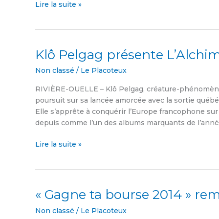
Lire la suite »
Femmes
Klô Pelgag présente L’Alchi
Klô
Pelgag
Non classé
/
Le Placoteux
présente
L’Alchimie
RIVIÈRE-OUELLE – Klô Pelgag, créature-phénomène d
des
poursuit sur sa lancée amorcée avec la sortie québé
monstres
Elle s’apprête à conquérir l’Europe francophone sur
en
depuis comme l’un des albums marquants de l’année
Europe
Lire la suite »
« Gagne ta bourse 2014 » rem
«
Gagne
Non classé
/
Le Placoteux
ta