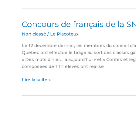
Concours de français de la 
Concours
de
Non classé
/
Le Placoteux
français
de
Le 12 décembre dernier, les membres du conseil d’ad
la
Québec ont effectué le tirage au sort des classes 
SNEQ
« Des mots d’hier… à aujourd’hui » et « Contes et lég
composées de 1 111 élèves ont réalisé
Lire la suite »