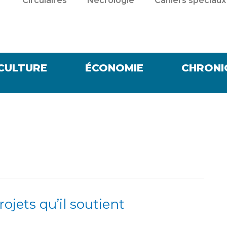
Circulaires
Nécrologie
Cahiers spéciaux
CULTURE
ÉCONOMIE
CHRONI
rojets qu’il soutient