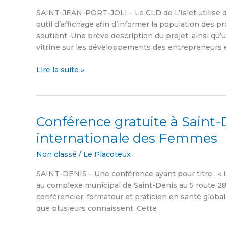
L’Islet
SAINT-JEAN-PORT-JOLI – Le CLD de L’Islet utilise
affiche
outil d’affichage afin d’informer la population des pr
les
soutient. Une brève description du projet, ainsi q
projets
vitrine sur les développements des entrepreneurs e
qu’il
soutient
Lire la suite »
Conférence gratuite à Saint-
Conférence
gratuite
internationale des Femmes
à
Saint-
Non classé
/
Le Placoteux
Denis
SAINT-DENIS – Une conférence ayant pour titre : « 
pour
au complexe municipal de Saint-Denis au 5 route 287.
la
conférencier, formateur et praticien en santé globa
Journée
que plusieurs connaissent. Cette
internationale
des