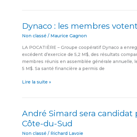
Dynaco : les membres votent
Dynaco
:
Non classé
/
Maurice Gagnon
les
membres
LA POCATIÈRE – Groupe coopératif Dynaco a enregist
votent
excédent d’exercice de 5,2 M$, des résultats compar
une
membres réunis en assemblée générale annuelle, le 2
ristourne
5 M$. Sa santé financière a permis de
record
Lire la suite »
André Simard sera candidat p
André
Simard
Côte-du-Sud
sera
candidat
Non classé
/
Richard Lavoie