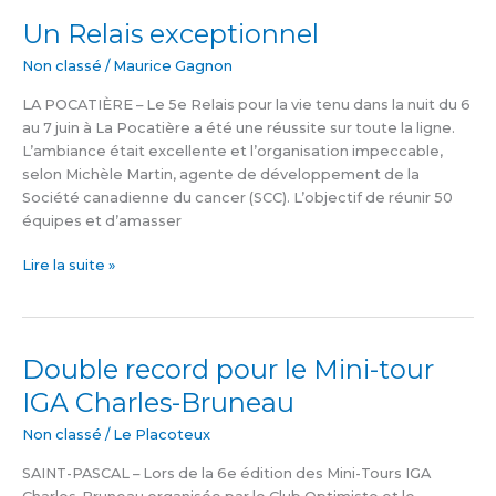
Un Relais exceptionnel
Un
Relais
Non classé
/
Maurice Gagnon
exceptionnel
LA POCATIÈRE – Le 5e Relais pour la vie tenu dans la nuit du 6
au 7 juin à La Pocatière a été une réussite sur toute la ligne.
L’ambiance était excellente et l’organisation impeccable,
selon Michèle Martin, agente de développement de la
Société canadienne du cancer (SCC). L’objectif de réunir 50
équipes et d’amasser
Lire la suite »
Double record pour le Mini-tour
Double
record
IGA Charles-Bruneau
pour
le
Non classé
/
Le Placoteux
Mini-
SAINT-PASCAL – Lors de la 6e édition des Mini-Tours IGA
tour