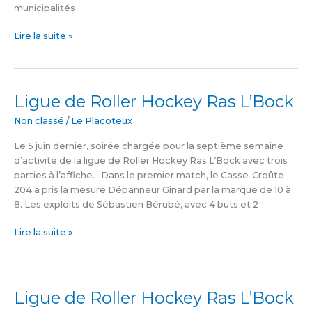
municipalités
Lire la suite »
Ligue de Roller Hockey Ras L’Bock
Ligue
de
Non classé
/
Le Placoteux
Roller
Hockey
Le 5 juin dernier, soirée chargée pour la septième semaine
Ras
d’activité de la ligue de Roller Hockey Ras L’Bock avec trois
L’Bock
parties à l’affiche. Dans le premier match, le Casse-Croûte
204 a pris la mesure Dépanneur Ginard par la marque de 10 à
8. Les exploits de Sébastien Bérubé, avec 4 buts et 2
Lire la suite »
Ligue de Roller Hockey Ras L’Bock
Ligue
de