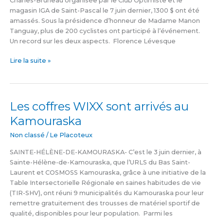
Charles-Bruneau organisée par le Club Optimiste et le
IGA
magasin IGA de Saint-Pascal le 7 juin dernier, 1300 $ ont été
Charles-
amassés. Sous la présidence d’honneur de Madame Manon
Bruneau
Tanguay, plus de 200 cyclistes ont participé à l’événement.
Un record sur les deux aspects. Florence Lévesque
Lire la suite »
Les coffres WIXX sont arrivés au
Les
coffres
Kamouraska
WIXX
sont
Non classé
/
Le Placoteux
arrivés
SAINTE-HÉLÈNE-DE-KAMOURASKA- C’est le 3 juin dernier, à
au
Sainte-Hélène-de-Kamouraska, que l’URLS du Bas Saint-
Kamouraska
Laurent et COSMOSS Kamouraska, grâce à une initiative de la
Table Intersectorielle Régionale en saines habitudes de vie
(TIR-SHV), ont réuni 9 municipalités du Kamouraska pour leur
remettre gratuitement des trousses de matériel sportif de
qualité, disponibles pour leur population. Parmi les