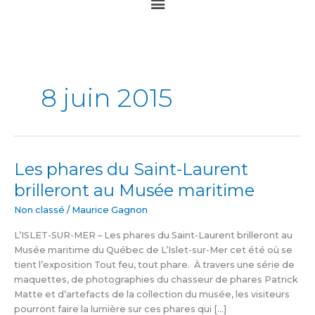
Main
Menu
8 juin 2015
Les phares du Saint-Laurent
Les
phares
brilleront au Musée maritime
du
Saint-
Non classé
/
Maurice Gagnon
Laurent
L’ISLET-SUR-MER – Les phares du Saint-Laurent brilleront au
brilleront
Musée maritime du Québec de L’Islet-sur-Mer cet été où se
au
tient l’exposition Tout feu, tout phare. À travers une série de
Musée
maquettes, de photographies du chasseur de phares Patrick
maritime
Matte et d’artefacts de la collection du musée, les visiteurs
pourront faire la lumière sur ces phares qui […]