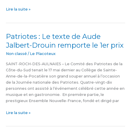
Lire la suite »
Patriotes : Le texte de Aude
Patriotes
:
Jalbert-Drouin remporte le 1er prix
Le
texte
Non classé
/
Le Placoteux
de
SAINT-ROCH-DES-AULNAIES – Le Comité des Patriotes de la
Aude
Côte-du-Sud tenait le 17 mai dernier au Collège de Sainte-
Jalbert-
Anne-de-la-Pocatière son grand souper annuel à l’occasion
Drouin
de la Journée nationale des Patriotes. Quatre-vingt-dix
remporte
personnes ont assisté à l’événement célébré cette année en
le
musique et en gastronomie. En première partie, le
1er
prestigieux Ensemble Nouvelle-France, fondé et dirigé par
prix
Lire la suite »