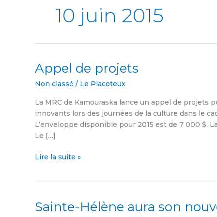
10 juin 2015
Appel de projets
Appel
de
Non classé
/
Le Placoteux
projets
La MRC de Kamouraska lance un appel de projets po
innovants lors des journées de la culture dans le c
L’enveloppe disponible pour 2015 est de 7 000 $. La 
Le […]
Lire la suite »
Sainte-Hélène aura son nou
Sainte-
Hélène