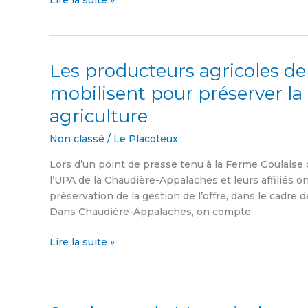
Lire la suite »
Les producteurs agricoles d
Les
producteurs
mobilisent pour préserver la 
agricoles
agriculture
de
Chaudière-
Non classé
/
Le Placoteux
Appalaches
se
Lors d’un point de presse tenu à la Ferme Goulaise 
mobilisent
l’UPA de la Chaudière-Appalaches et leurs affiliés on
pour
préservation de la gestion de l’offre, dans le cadre 
préserver
Dans Chaudière-Appalaches, on compte
la
gestion
Lire la suite »
de
l’offre
en
agriculture