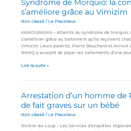
Syndrome de Morquio: la con
Syndrome
de
s’améliore grâce au Vimizim
Morquio:
la
Non classé
/
Le Placoteux
condition
KAMOURASKA – Atteints du syndrome de Morquio, Lo
de
s’améliorer grâce au traitement qu’ils reçoivent c
Loik
Vimizim. Leurs parents, Pierre Bouchard et Annick 
et
RAMQ a accepté de payer les traitements d’une jeune 
Louka
s’améliore
Lire la suite »
grâce
au
Vimizim
Arrestation d’un homme de R
Arrestation
d’un
de fait graves sur un bébé
homme
de
Non classé
/
Le Placoteux
Rivière-
Rivière-du-Loup – Les Services d’enquêtes régionale
du-