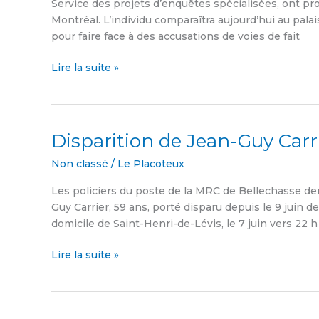
Service des projets d’enquêtes spécialisées, ont pro
Loup
Montréal. L’individu comparaîtra aujourd’hui au palais
pour
pour faire face à des accusations de voies de fait
des
voies
Lire la suite »
de
fait
graves
sur
Disparition de Jean-Guy Carr
Disparition
un
de
bébé
Non classé
/
Le Placoteux
Jean-
Guy
Les policiers du poste de la MRC de Bellechasse dem
Carrier,
Guy Carrier, 59 ans, porté disparu depuis le 9 juin d
de
domicile de Saint-Henri-de-Lévis, le 7 juin vers 22 h 
Saint-
Henri-
Lire la suite »
de-
Lévis