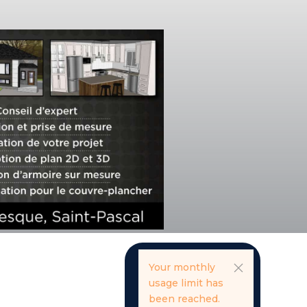
Your monthly
usage limit has
been reached.