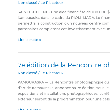
Non classé
/
Le Placoteux
aura
son
SAINTE-HÉLÈNE- Une aide financière de 100 000 $ e
nouveau
Kamouraska, dans le cadre du PIQM-MADA. Le financ
centre
permettra la construction d’un nouveau centre comm
communautaire
partenaires complètent cet investissement avec u
Lire la suite »
7e édition de la Rencontre
7e
édition
Non classé
/
Le Placoteux
de
la
KAMOURASKA — La Rencontre photographique du Ka
Rencontre
d’art de Kamouraska, annonce sa 7e édition, sous le 
photographique
expositions et installations photographiques, confé
du
extérieur seront de la programmation pour une cél
Kamouraska