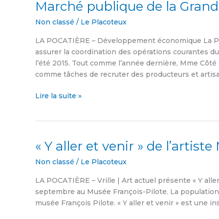
Marché publique de la Gran
Marché
publique
Non classé
/
Le Placoteux
de
la
LA POCATIÈRE – Développement économique La Pocat
Grande-
assurer la coordination des opérations courantes d
Anse
l’été 2015. Tout comme l’année dernière, Mme Côté 
comme tâches de recruter des producteurs et artis
Lire la suite »
« Y aller et venir » de l’artist
«
Y
Non classé
/
Le Placoteux
aller
et
LA POCATIÈRE – Vrille | Art actuel présente « Y aller 
venir
septembre au Musée François-Pilote. La population e
»
musée François Pilote. « Y aller et venir » est une in
de