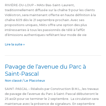
passe
RIVIÈRE-DU-LOUP – MAtv Bas-Saint-Laurent,
du
traditionnellement diffusée sur la chaîne 9 pour les clients
neuf
Vidéotron, sera maintenant offerte en haute définition à la
au
chaîne 609 dès le 21 septembre prochain. Avec ses
609
propositions uniques, MAtv offre une option des plus
intéressantes à tous les passionnés de télé à l’affût
d’émissions authentiques reflétant leur mode de vie
Lire la suite »
Pavage de l’avenue du Parc à
Pavage
de
Saint-Pascal
l’avenue
du
Non classé
/
Le Placoteux
Parc
SAINT-PASCAL – Réalisés par Construction B.M.L., les travaux
à
de pavage de l’avenue du Parc à Saint-Pascal débuteront le
Saint-
25 août pour se terminer le 2 septembre. La circulation sera
Pascal
maintenue avec la présence de signaleurs. En septembre