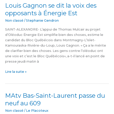
Louis Gagnon se dit la voix des
Louis
Gagnon
opposants à Énergie Est
se
dit
Non classé
/
Stephanie Gendron
la
SAINT-ALEXANDRE- L’appui de Thomas Mulcair au projet
voix
d’Oléoduc Énergie Est simplifie bien des choses, estime le
des
candidat du Bloc Québécois dans Montmagny-L’Islet-
opposants
Kamouraska-Rivière-du-Loup, Louis Gagnon. « Ça a le mérite
à
de clarifier bien des choses. Les gens contre l’oléoduc ont
Énergie
une voix et c’est le Bloc Québécois», a-t-il lancé en point de
Est
presse jeudi matin à
Lire la suite »
MAtv Bas-Saint-Laurent passe du
MAtv
Bas-
neuf au 609
Saint-
Laurent
Non classé
/
Le Placoteux