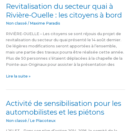
Revitalisation du secteur quai à
Revitalisation
du
Rivière-Ouelle : les citoyens à bord
secteur
quai
Non classé
/
Maxime Paradis
à
RIVIÈRE-OUELLE – Les citoyens se sont réjouis du projet de
Rivière-
revitalisation du secteur du quai présenté le 14 août dernier.
Ouelle
De légères modifications seront apportées à l’ensemble,
:
mais une partie des travaux pourra être réalisée cette année.
les
Plus de 50 personnes s’étaient déplacées à la chapelle de la
citoyens
Pointe-aux-Originaux pour assister à la présentation des
à
bord
Lire la suite »
Activité de sensibilisation pour les
Activité
de
automobilistes et les piétons
sensibilisation
pour
Non classé
/
Le Placoteux
les
L’ISLET – Dans son plan d’action 2014-2016, le comité de la