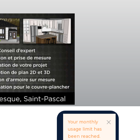
Your monthly
usage limit has
been reached.