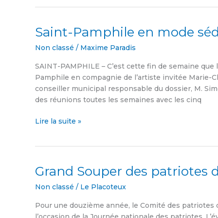
Saint-Pamphile en mode séd
Saint-
Pamphile
Non classé
/
Maxime Paradis
en
mode
SAINT-PAMPHILE – C’est cette fin de semaine que l’
séduction
Pamphile en compagnie de l’artiste invitée Marie-Cl
conseiller municipal responsable du dossier, M. Simo
des réunions toutes les semaines avec les cinq
Lire la suite »
Grand Souper des patriotes 
Grand
Souper
Non classé
/
Le Placoteux
des
patriotes
Pour une douzième année, le Comité des patriotes 
de
l’occasion de la Journée nationale des patriotes. L’