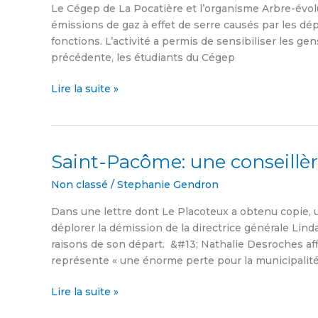
l’environnement
Le Cégep de La Pocatière et l’organisme Arbre-évol
émissions de gaz à effet de serre causés par les d
fonctions. L’activité a permis de sensibiliser les g
précédente, les étudiants du Cégep
Lire la suite »
Saint-Pacôme: une conseillèr
Saint-
Pacôme:
Non classé
/
Stephanie Gendron
une
conseillère
Dans une lettre dont Le Placoteux a obtenu copie, 
déplore
déplorer la démission de la directrice générale Lind
le
raisons de son départ. &#13; Nathalie Desroches af
départ
représente « une énorme perte pour la municipalit
de
la
Lire la suite »
DG