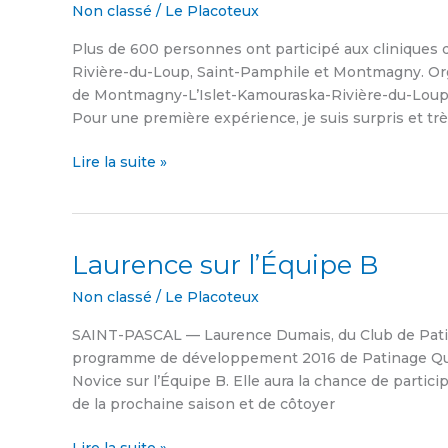
Non classé
/
Le Placoteux
de
passeports
Plus de 600 personnes ont participé aux cliniques 
attirent
Rivière-du-Loup, Saint-Pamphile et Montmagny. Org
600
de Montmagny-L’Islet-Kamouraska-Rivière-du-Loup, 
personnes
Pour une première expérience, je suis surpris et tr
Lire la suite »
Laurence sur l’Équipe B
Laurence
sur
Non classé
/
Le Placoteux
l’Équipe
B
SAINT-PASCAL — Laurence Dumais, du Club de Patinag
programme de développement 2016 de Patinage Québ
Novice sur l’Équipe B. Elle aura la chance de partici
de la prochaine saison et de côtoyer