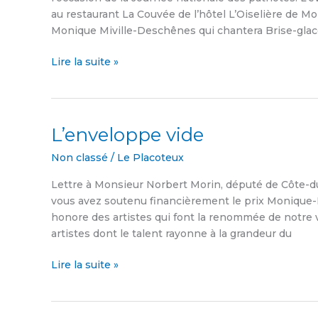
la
au restaurant La Couvée de l’hôtel L’Oiselière de Mo
Côte-
Monique Miville-Deschênes qui chantera Brise-glac
du-
Sud
Lire la suite »
L’enveloppe vide
L’enveloppe
vide
Non classé
/
Le Placoteux
Lettre à Monsieur Norbert Morin, député de Côte-d
vous avez soutenu financièrement le prix Monique-Mi
honore des artistes qui font la renommée de notre vi
artistes dont le talent rayonne à la grandeur du
Lire la suite »