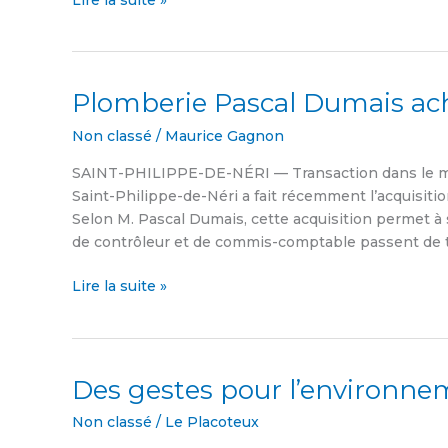
Lire la suite »
Plomberie Pascal Dumais ac
Plomberie
Pascal
Non classé
/
Maurice Gagnon
Dumais
achète
SAINT-PHILIPPE-DE-NÉRI — Transaction dans le mon
Plomberie
Saint-Philippe-de-Néri a fait récemment l’acquisit
Georges
Selon M. Pascal Dumais, cette acquisition permet à 
Roy
de contrôleur et de commis-comptable passent de te
Lire la suite »
Des gestes pour l’environn
Des
gestes
Non classé
/
Le Placoteux
pour