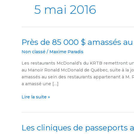
5 mai 2016
Près de 85 000 $ amassés a
Près
de
Non classé
/
Maxime Paradis
85
000
Les restaurants McDonald’s du KRTB remettront un
$
au Manoir Ronald McDonald de Québec, suite à la j
amassés
amassés au sein des restaurants appartenant à M. R
au
a amassé une […]
Grand
McDon
Lire la suite »
Les cliniques de passeports 
Les
cliniques