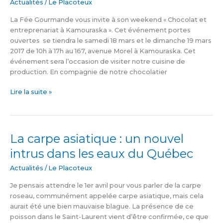
à
Actualités
/
Le Placoteux
La
La Fée Gourmande vous invite à son weekend « Chocolat et
Fée
entreprenariat à Kamouraska ». Cet événement portes
Gourmande
ouvertes se tiendra le samedi 18 mars et le dimanche 19 mars
2017 de 10h à 17h au 167, avenue Morel à Kamouraska. Cet
événement sera l’occasion de visiter notre cuisine de
production. En compagnie de notre chocolatier
Lire la suite »
La carpe asiatique : un nouvel
La
carpe
intrus dans les eaux du Québec
asiatique
:
Actualités
/
Le Placoteux
un
Je pensais attendre le 1er avril pour vous parler de la carpe
nouvel
roseau, communément appelée carpe asiatique, mais cela
intrus
aurait été une bien mauvaise blague. La présence de ce
dans
poisson dans le Saint-Laurent vient d’être confirmée, ce que
les