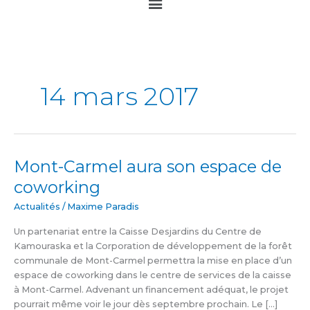
Main
Menu
14 mars 2017
Mont-Carmel aura son espace de
Mont-
Carmel
coworking
aura
son
Actualités
/
Maxime Paradis
espace
Un partenariat entre la Caisse Desjardins du Centre de
de
Kamouraska et la Corporation de développement de la forêt
coworking
communale de Mont-Carmel permettra la mise en place d’un
espace de coworking dans le centre de services de la caisse
à Mont-Carmel. Advenant un financement adéquat, le projet
pourrait même voir le jour dès septembre prochain. Le […]