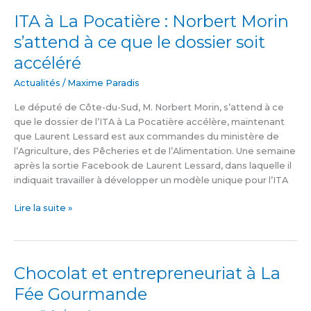
ITA à La Pocatière : Norbert Morin
ITA
à
s’attend à ce que le dossier soit
La
accéléré
Pocatière
:
Actualités
/
Maxime Paradis
Norbert
Morin
Le député de Côte-du-Sud, M. Norbert Morin, s’attend à ce
s’attend
que le dossier de l’ITA à La Pocatière accélère, maintenant
à
que Laurent Lessard est aux commandes du ministère de
ce
l’Agriculture, des Pêcheries et de l’Alimentation. Une semaine
que
après la sortie Facebook de Laurent Lessard, dans laquelle il
le
indiquait travailler à développer un modèle unique pour l’ITA
dossier
soit
Lire la suite »
accéléré
Chocolat et entrepreneuriat à La
Chocolat
et
Fée Gourmande
entrepreneuriat