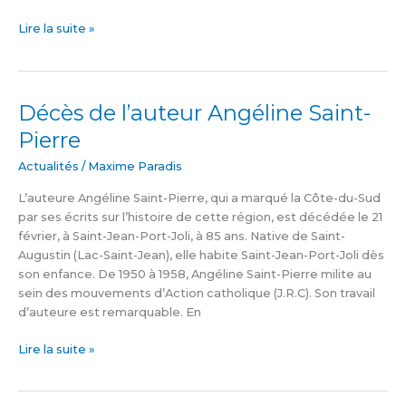
Lire la suite »
Décès de l’auteur Angéline Saint-
Décès
de
Pierre
l’auteur
Angéline
Actualités
/
Maxime Paradis
Saint-
L’auteure Angéline Saint-Pierre, qui a marqué la Côte-du-Sud
Pierre
par ses écrits sur l’histoire de cette région, est décédée le 21
février, à Saint-Jean-Port-Joli, à 85 ans. Native de Saint-
Augustin (Lac-Saint-Jean), elle habite Saint-Jean-Port-Joli dès
son enfance. De 1950 à 1958, Angéline Saint-Pierre milite au
sein des mouvements d’Action catholique (J.R.C). Son travail
d’auteure est remarquable. En
Lire la suite »