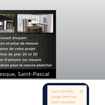
Your monthly
usage limit has
been reached.