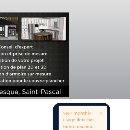
Your monthly
usage limit has
been reached.