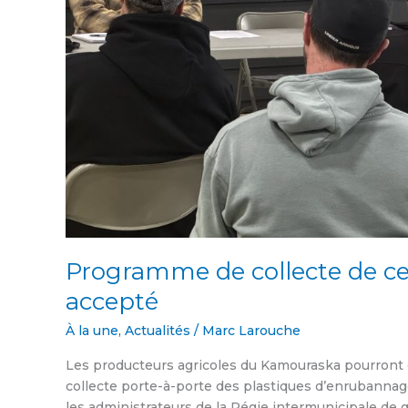
Programme de collecte de cer
accepté
À la une
,
Actualités
/
Marc Larouche
Les producteurs agricoles du Kamouraska pourront c
collecte porte-à-porte des plastiques d’enrubannage
les administrateurs de la Régie intermunicipale de