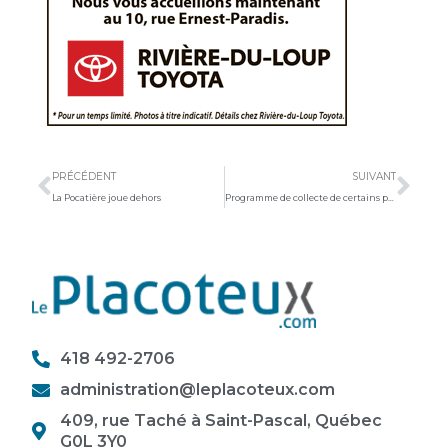
Précédent
Sui
PRÉCÉDENT
SUIVANT
La Pocatière joue dehors
Programme de collecte de certains plastiques agricoles accepté
418 492-2706
administration@leplacoteux.com
409, rue Taché à Saint-Pascal, Québec
G0L 3Y0