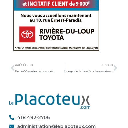
Précédent
Sui
PRÉCÉDENT
SUIVANT
Pas de GOvember cette année
Une garderie dans l’ancienne caisse à Saint-Aubert
418 492-2706
administration@leplacoteux.com