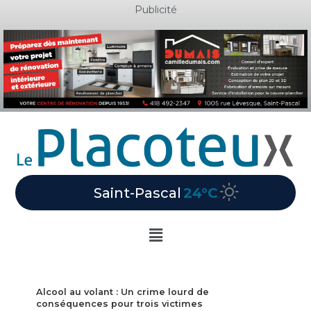
Aller
Publicité
au
contenu
Saint-Pascal
24°C
Main
Menu
Alcool au volant : Un crime lourd de
conséquences pour trois victimes