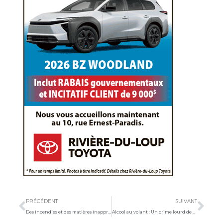
Précédent
Sui
PRÉCÉDENT
SUIVANT
Des incendies et des matières inappropriées au site d’enfouissement
Alcool au volant : Un crime lourd de conséquences pour trois victimes