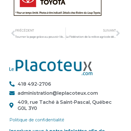
Précédent
Sui
PRÉCÉDENT
SUIVANT
Tourner la page grâce au pouvoir libérateur de l’écriture
La Fédération de la relève agricole dévoile ses 19 revendications
418 492-2706
administration@leplacoteux.com
409, rue Taché à Saint-Pascal, Québec
G0L 3Y0
Politique de confidentialité