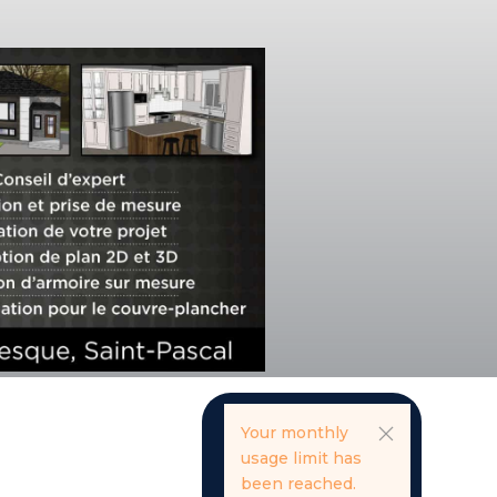
Your monthly
usage limit has
been reached.