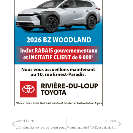
Précédent
Sui
PRÉCÉDENT
SUIVANT
Le Cinéma du monde : de retour pour le bonheur des cinéphiles
Premier gala de l’ADISQ et gala de l’industrie : Klô Pelgag se démarque