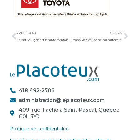
Précédent
Sui
PRÉCÉDENT
SUIVANT
Harold Bourgelas et la santé mentale
Umano Medical, principal partenaire de la 12e Tournée des Vainqueurs
418 492-2706
administration@leplacoteux.com
409, rue Taché à Saint-Pascal, Québec
G0L 3Y0
Politique de confidentialité