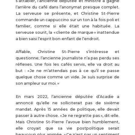
s’attabler, l’ancienne députée et ministre a gagné
l’arrière du café dans l’anonymat presque complet.
La serveuse se présente, et Christine St-Pierre
commande un cappuccino sur un ton à la fois poli et
familier, comme si elle était une habituée. La
serveuse sourit, la « cliente de marque » inattendue
a bien saisi l’esprit bon-enfant de l’endroit.
Affable, Christine St-Pierre s’intéresse et
questionne; l’ancienne journaliste n’a pas perdu ses
réflexes. Une fois les cafés servis, elle va droit au
but : « Je ne m’attendais pas à ce qu’il se passe
quelque chose comme un vide. Je suis surprise de
son ampleur sur moi. »
En mars 2022, l’ancienne députée d’Acadie a
annoncé qu’elle ne solliciterait pas de sixième
mandat. Après 15 années de politique, elle devait
passer à autre chose. « Je ne regrette pas », dit-elle.
Mais Christine St-Pierre l’avoue bien humblement,
elle croyait que sa vie postpolitique serait
beaucoup plus animée. « Ce n’est pas un sentiment